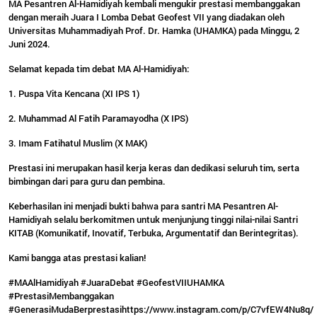
MA Pesantren Al-Hamidiyah kembali mengukir prestasi membanggakan
dengan meraih Juara I Lomba Debat Geofest VII yang diadakan oleh
Universitas Muhammadiyah Prof. Dr. Hamka (UHAMKA) pada Minggu, 2
Juni 2024.
Selamat kepada tim debat MA Al-Hamidiyah:
1. Puspa Vita Kencana (XI IPS 1)
2. Muhammad Al Fatih Paramayodha (X IPS)
3. Imam Fatihatul Muslim (X MAK)
Prestasi ini merupakan hasil kerja keras dan dedikasi seluruh tim, serta
bimbingan dari para guru dan pembina.
Keberhasilan ini menjadi bukti bahwa para santri MA Pesantren Al-
Hamidiyah selalu berkomitmen untuk menjunjung tinggi nilai-nilai Santri
KITAB (Komunikatif, Inovatif, Terbuka, Argumentatif dan Berintegritas).
Kami bangga atas prestasi kalian!
#MAAlHamidiyah #JuaraDebat #GeofestVIIUHAMKA
#PrestasiMembanggakan
#GenerasiMudaBerprestasi
https://www.instagram.com/p/C7vfEW4Nu8q/