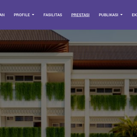
AN
PROFILE
FASILITAS
PRESTASI
PUBLIKASI
EK