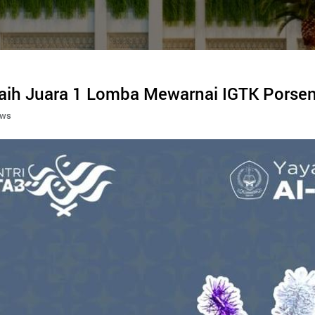
raih Juara 1 Lomba Mewarnai IGTK Pors
ews