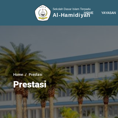
Sekolah Dasar Islam Terpadu
HOME
YAYASAN
Al-Hamidiyah
Home
Prestasi
Prestasi