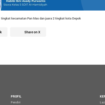
z tingkat kecamatan Pan Mas dan juara 2 tingkat kota Depok
k
Share on X
PROFIL
KE
Pendiri
Laz