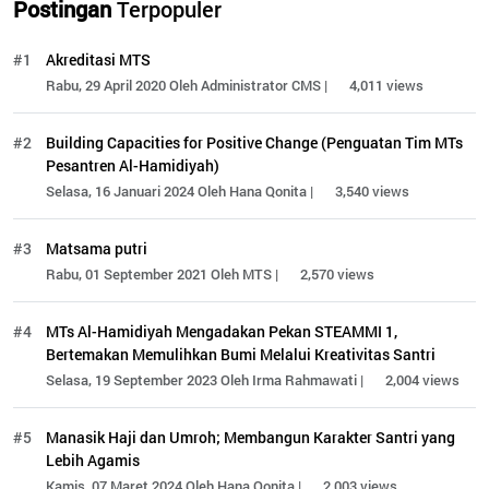
Postingan
Terpopuler
#1
Akreditasi MTS
Rabu, 29 April 2020 Oleh Administrator CMS |
4,011 views
#2
Building Capacities for Positive Change (Penguatan Tim MTs
Pesantren Al-Hamidiyah)
Selasa, 16 Januari 2024 Oleh Hana Qonita |
3,540 views
#3
Matsama putri
Rabu, 01 September 2021 Oleh MTS |
2,570 views
#4
MTs Al-Hamidiyah Mengadakan Pekan STEAMMI 1,
Bertemakan Memulihkan Bumi Melalui Kreativitas Santri
Selasa, 19 September 2023 Oleh Irma Rahmawati |
2,004 views
#5
Manasik Haji dan Umroh; Membangun Karakter Santri yang
Lebih Agamis
Kamis, 07 Maret 2024 Oleh Hana Qonita |
2,003 views