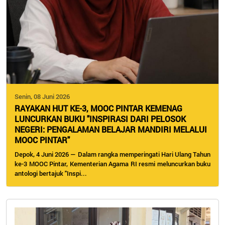
Senin, 08 Juni 2026
RAYAKAN HUT KE-3, MOOC PINTAR KEMENAG
LUNCURKAN BUKU "INSPIRASI DARI PELOSOK
NEGERI: PENGALAMAN BELAJAR MANDIRI MELALUI
MOOC PINTAR"
Depok, 4 Juni 2026 — Dalam rangka memperingati Hari Ulang Tahun
ke-3 MOOC Pintar, Kementerian Agama RI resmi meluncurkan buku
antologi bertajuk "Inspi...