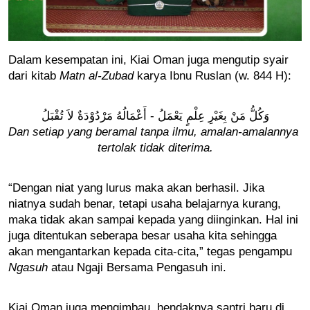
Dalam kesempatan ini, Kiai Oman juga mengutip syair 
dari kitab
 Matn al-Zubad
 karya Ibnu Ruslan (w. 844 H): 
وَكُلُّ مَنْ بِغَيْرِ عِلْمٍ يَعْمَلُ - أَعْمَالُهُ مَرْدُوْدَةٌ لاَ تُقْبَلُ
Dan setiap yang beramal tanpa ilmu, amalan-amalannya 
tertolak tidak diterima.
“Dengan niat yang lurus maka akan berhasil. Jika 
niatnya sudah benar, tetapi usaha belajarnya kurang, 
maka tidak akan sampai kepada yang diinginkan. Hal ini 
juga ditentukan seberapa besar usaha kita sehingga 
akan mengantarkan kepada cita-cita,” tegas pengampu 
Ngasuh 
atau Ngaji Bersama Pengasuh ini.
Kiai Oman juga mengimbau, hendaknya santri baru di 