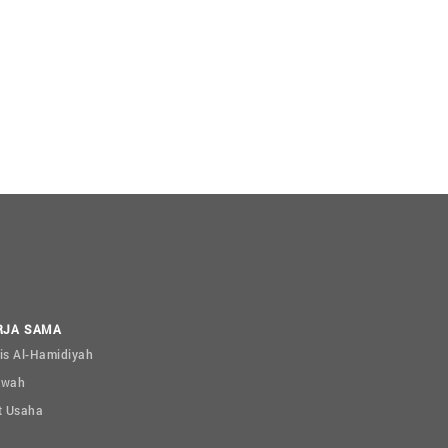
RJA SAMA
is Al-Hamidiyah
kwah
t Usaha