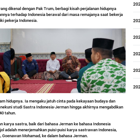
20
ng dikenal dengan Pak Trum, berbagi kisah perjalanan hidupnya
nnya terhadap Indonesia berawal dari masa remajanya saat bekerja
20
ki pekerja Indonesia.
20
20
20
20
alam hidupnya. Ia mengaku jatuh cinta pada kekayaan budaya dan
nekuni studi Sastra Indonesia-Jerman hingga akhirnya mengabdikan
 40 tahun.
 karya sastra, baik dari bahasa Jerman ke bahasa Indonesia
ol adalah menerjemahkan puisi-puisi karya sastrawan Indonesia,
dra, Goenawan Mohamad, ke dalam bahasa Jerman.