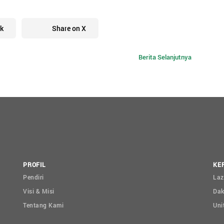
k
Share on X
Berita Selanjutnya
PROFIL
KE
Pendiri
Laz
Visi & Misi
Da
Tentang Kami
Uni