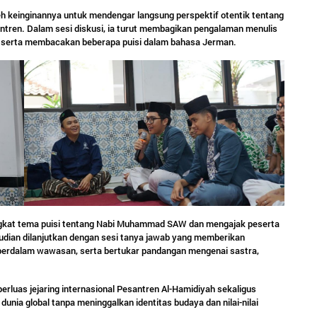
leh keinginannya untuk mendengar langsung perspektif otentik tentang
santren. Dalam sesi diskusi, ia turut membagikan pengalaman menulis
, serta membacakan beberapa puisi dalam bahasa Jerman.
angkat tema puisi tentang Nabi Muhammad SAW dan mengajak peserta
dian dilanjutkan dengan sesi tanya jawab yang memberikan
perdalam wawasan, serta bertukar pandangan mengenai sastra,
rluas jejaring internasional Pesantren Al-Hamidiyah sekaligus
ia global tanpa meninggalkan identitas budaya dan nilai-nilai