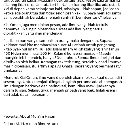
tertib, aturan kadang-kadang tidak tertulis.
Selonjoran
kaki di masjid
dilarang tidak di dalam tata tertib. Nah
,
sekarang tiba-tiba ada ustadz
kiai di depan kamu selonjoran kaki, misalnya. Tidak sopan, jadi adab
ketika ada orang tua dan tidak selonjoran kaki. Supaya menjadi santri
yang berakhlak beradab, menjadi santri B
(berintegritas)," jelasnya.
Kiai Oman juga menitipkan pesan, ada ilmu yang tidak tertulis
namanya.
J
ika ingin pintar dan sukses ada ilmu yang harus
dipraktikkan yaitu ilmu mendengar.
"Jadi apa pun yang disampaikan orang maka dengarkan. Supaya
khidmat mari kita membacakan surat Al-Fatihah untuk pengarang
kitab Syaikhul Imam Hujjatul Islam Imam Al-Ghazali yang lahir tahun
450 H dan meninggal 505 H. (Kalau dikonversi menjadi) Masehi
mungkin lebih pendek, hanya 53-an tahun. Semua ilmu dipelajari dan
dituliskan oleh beliau. Karangan tak terhitung, setelah 9 abad ilmunya
masih dipelajari, itu artinya apa Al-Ghazali seorang yang bermanfaat,"
ungkapnya.
Menurut Kiai Oman, ilmu yang diperoleh akan melekat kuat dalam diri
seseorang. Untuk menjadi diingat, langkah pertama adalah mengasah
ilmu dengan berkarya dan berinovasi, kemudian mewujudkannya
dalam tulisan. Selanjutnya, menjadi pribadi yang baik. Inilah esensi
dari adab dalam beragama.
Pewarta: Abdul Mun'im Hasan
Editor: M. H. Alman Bimo
/Atunk