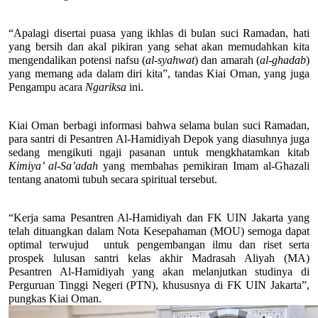
“Apalagi disertai puasa yang ikhlas di bulan suci Ramadan, hati 
yang bersih dan akal pikiran yang sehat akan memudahkan kita 
mengendalikan potensi nafsu (
al-syahwat
) dan amarah (
al-ghadab
) 
yang memang ada dalam diri kita”, tandas Kiai Oman, yang juga 
Pengampu acara 
Ngariksa 
ini.
Kiai Oman berbagi informasi bahwa selama bulan suci Ramadan, 
para santri di Pesantren Al-Hamidiyah Depok yang diasuhnya juga 
sedang mengikuti ngaji pasanan untuk mengkhatamkan kitab 
Kimiya’ al-Sa’adah
 yang membahas pemikiran Imam al-Ghazali 
tentang anatomi tubuh secara spiritual tersebut.
“Kerja sama Pesantren Al-Hamidiyah dan FK UIN Jakarta yang 
telah dituangkan dalam Nota Kesepahaman (MOU) semoga dapat 
optimal terwujud  untuk pengembangan ilmu dan riset serta 
prospek lulusan santri kelas akhir Madrasah Aliyah (MA) 
Pesantren Al-Hamidiyah yang akan melanjutkan studinya di 
Perguruan Tinggi Negeri (PTN), khususnya di FK UIN Jakarta”, 
pungkas Kiai Oman.