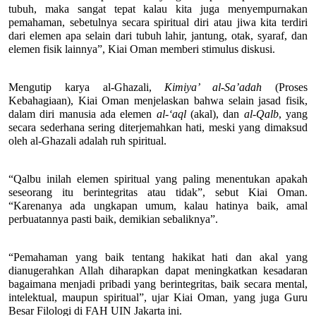
tubuh, maka sangat tepat kalau kita juga menyempurnakan 
pemahaman, sebetulnya secara spiritual diri atau jiwa kita terdiri 
dari elemen apa selain dari tubuh lahir, jantung, otak, syaraf, dan 
elemen fisik lainnya”, Kiai Oman memberi stimulus diskusi.
Mengutip karya al-Ghazali, 
Kimiya’ al-Sa’adah
 (Proses 
Kebahagiaan), Kiai Oman menjelaskan bahwa selain jasad fisik, 
dalam diri manusia ada elemen 
al-‘aql
 (akal), dan 
al-Qalb
, yang 
secara sederhana sering diterjemahkan hati, meski yang dimaksud 
oleh al-Ghazali adalah ruh spiritual.
“Qalbu inilah elemen spiritual yang paling menentukan apakah 
seseorang itu berintegritas atau tidak”, sebut Kiai Oman. 
“Karenanya ada ungkapan umum, kalau hatinya baik, amal 
perbuatannya pasti baik, demikian sebaliknya”.
“Pemahaman yang baik tentang hakikat hati dan akal yang 
dianugerahkan Allah diharapkan dapat meningkatkan kesadaran 
bagaimana menjadi pribadi yang berintegritas, baik secara mental, 
intelektual, maupun spiritual”, ujar Kiai Oman, yang juga Guru 
Besar Filologi di FAH UIN Jakarta ini. 