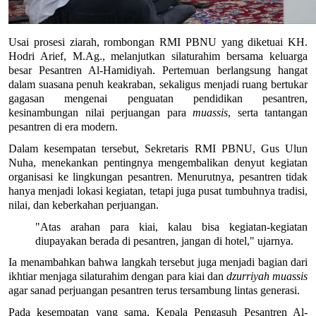
Usai prosesi ziarah, rombongan RMI PBNU yang diketuai KH. 
Hodri Arief, M.Ag., melanjutkan silaturahim bersama keluarga 
besar Pesantren Al-Hamidiyah. Pertemuan berlangsung hangat 
dalam suasana penuh keakraban, sekaligus menjadi ruang bertukar 
gagasan mengenai penguatan pendidikan pesantren, 
kesinambungan nilai perjuangan para 
muassis
, serta tantangan 
pesantren di era modern.
Dalam kesempatan tersebut, Sekretaris RMI PBNU, Gus Ulun 
Nuha, menekankan pentingnya mengembalikan denyut kegiatan 
organisasi ke lingkungan pesantren. Menurutnya, pesantren tidak 
hanya menjadi lokasi kegiatan, tetapi juga pusat tumbuhnya tradisi, 
nilai, dan keberkahan perjuangan.
"Atas arahan para kiai, kalau bisa kegiatan-kegiatan 
diupayakan berada di pesantren, jangan di hotel," ujarnya.
Ia menambahkan bahwa langkah tersebut juga menjadi bagian dari 
ikhtiar menjaga silaturahim dengan para kiai dan 
dzurriyah muassis
agar sanad perjuangan pesantren terus tersambung lintas generasi.
Pada kesempatan yang sama, Kepala Pengasuh Pesantren Al-