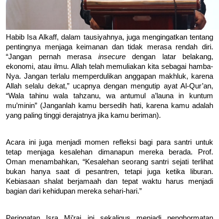
Habib Isa Alkaff, dalam tausiyahnya, juga mengingatkan tentang 
pentingnya menjaga keimanan dan tidak merasa rendah diri. 
“Jangan pernah merasa 
insecure 
dengan latar belakang, 
ekonomi, atau ilmu. Allah telah memuliakan kita sebagai hamba-
Nya. Jangan terlalu memperdulikan anggapan makhluk, karena 
Allah selalu dekat,” ucapnya dengan mengutip ayat Al-Qur’an, 
“Wala tahinu wala tahzanu, wa antumul a’launa in kuntum 
mu’minin” (Janganlah kamu bersedih hati, karena kamu adalah 
yang paling tinggi derajatnya jika kamu beriman).
Acara ini juga menjadi momen refleksi bagi para santri untuk 
tetap menjaga kesalehan dimanapun mereka berada. Prof. 
Oman menambahkan, “Kesalehan seorang santri sejati terlihat 
bukan hanya saat di pesantren, tetapi juga ketika liburan. 
Kebiasaan shalat berjamaah dan tepat waktu harus menjadi 
bagian dari kehidupan mereka sehari-hari.”
Peringatan Isra Mi’raj ini sekaligus menjadi penghormatan 