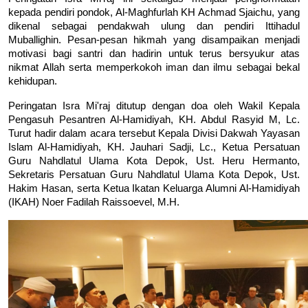
kepada pendiri pondok, Al-Maghfurlah KH Achmad Sjaichu, yang 
dikenal sebagai pendakwah ulung dan pendiri Ittihadul 
Muballighin. Pesan-pesan hikmah yang disampaikan menjadi 
motivasi bagi santri dan hadirin untuk terus bersyukur atas 
nikmat Allah serta memperkokoh iman dan ilmu sebagai bekal 
kehidupan.
Peringatan Isra Mi'raj ditutup dengan doa oleh Wakil Kepala 
Pengasuh Pesantren Al-Hamidiyah, 
KH. Abdul Rasyid M, Lc
. 
Turut hadir dalam acara tersebut Kepala Divisi Dakwah Yayasan 
Islam Al-Hamidiyah, 
KH. Jauhari Sadji, Lc.
, Ketua Persatuan 
Guru Nahdlatul Ulama Kota Depok, 
Ust. Heru Hermanto
, 
Sekretaris Persatuan Guru Nahdlatul Ulama Kota Depok, 
Ust. 
Hakim Hasan
, serta Ketua Ikatan Keluarga Alumni Al-Hamidiyah 
(IKAH) 
Noer Fadilah Raissoevel, M.H
.