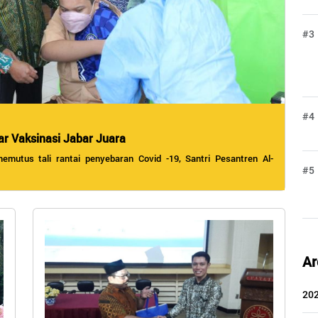
#3
#4
r Vaksinasi Jabar Juara
utus tali rantai penyebaran Covid -19, Santri Pesantren Al-
#5
Ar
20