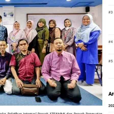
#3
#4
#5
Ar
20