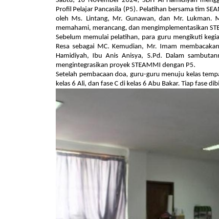
Sabtu, 16 November 2024, SDIT Al-Hamidiyah mengge
Profil Pelajar Pancasila (P5). Pelatihan bersama tim SE
oleh Ms. Lintang, Mr. Gunawan, dan Mr. Lukman. M
memahami, merancang, dan mengimplementasikan ST
Sebelum memulai pelatihan, para guru mengikuti kegi
Resa sebagai MC. Kemudian, Mr. Imam membacakan ay
Hamidiyah, Ibu Anis Anisya, S.Pd. Dalam sambutann
mengintegrasikan proyek STEAMMI dengan P5.
Setelah pembacaan doa, guru-guru menuju kelas tempat p
kelas 6 Ali, dan fase C di kelas 6 Abu Bakar. Tiap fase di