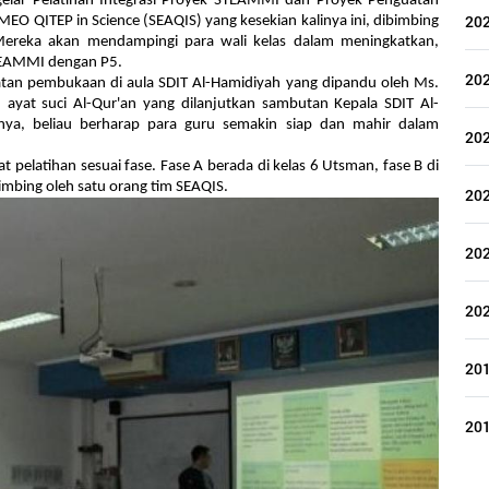
lar Pelatihan Integrasi Proyek STEAMMI dan Proyek Penguatan 
20
AMEO QITEP in Science (SEAQIS) yang kesekian kalinya ini, dibimbing 
ereka akan mendampingi para wali kelas dalam meningkatkan, 
EAMMI dengan P5.
20
atan pembukaan di aula SDIT Al-Hamidiyah yang dipandu oleh Ms. 
at suci Al-Qur'an yang dilanjutkan sambutan Kepala SDIT Al-
ya, beliau berharap para guru semakin siap dan mahir dalam 
20
elatihan sesuai fase. Fase A berada di kelas 6 Utsman, fase B di 
bimbing oleh 
satu orang tim SEAQIS.
20
20
20
20
20