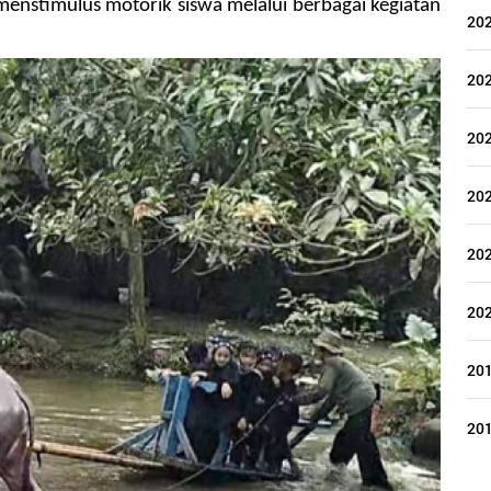
menstimulus motorik siswa melalui berbagai kegiatan 
20
20
20
20
20
20
20
20