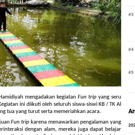
#3
#4
#5
 Hamidiyah mengadakan kegiatan 
Fun trip
 yang seru 
giatan ini diikuti oleh seluruh siswa-siswi KB / TK Al 
Ar
ng tua yang turut serta memeriahkan acara.
juan 
Fun trip
 karena menawarkan pengalaman yang 
20
erinteraksi dengan alam, mereka juga dapat belajar 