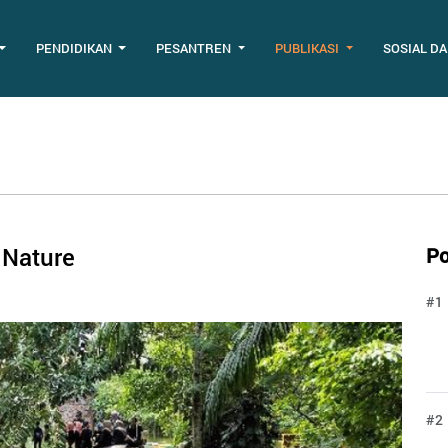
PENDIDIKAN
PESANTREN
PUBLIKASI
SOSIAL D
 Nature
Po
s
#1
#2