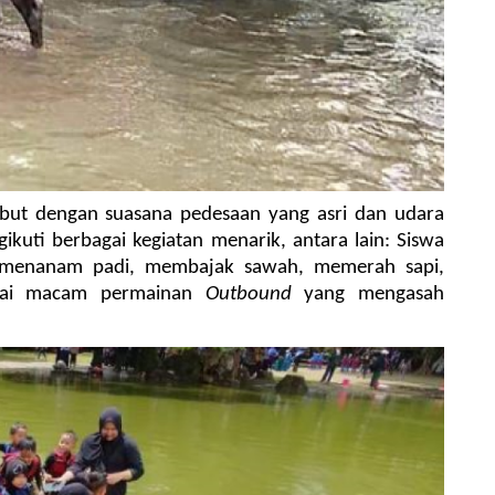
mbut dengan suasana pedesaan yang asri dan udara 
kuti berbagai kegiatan menarik, antara lain: Siswa 
r menanam padi, membajak sawah, memerah sapi, 
gai macam permainan 
Outbound
 yang mengasah 