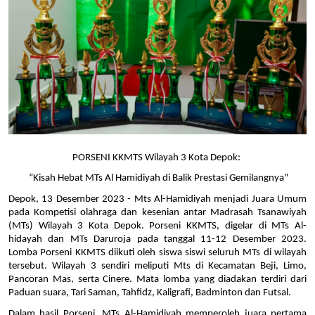
PORSENI KKMTS Wilayah 3 Kota Depok: 
 “Kisah Hebat MTs Al Hamidiyah di Balik Prestasi Gemilangnya"
Depok, 13 Desember 2023 - Mts Al-Hamidiyah menjadi Juara Umum 
pada Kompetisi olahraga dan kesenian antar Madrasah Tsanawiyah 
(MTs) Wilayah 3 Kota Depok. Porseni KKMTS, digelar di MTs Al-
hidayah dan MTs Daruroja pada tanggal 11-12 Desember 2023. 
Lomba Porseni KKMTS diikuti oleh siswa siswi seluruh MTs di wilayah 
tersebut. Wilayah 3 sendiri meliputi Mts di Kecamatan Beji, Limo, 
Pancoran Mas, serta Cinere. Mata lomba yang diadakan terdiri dari 
Paduan suara, Tari Saman, Tahfidz, Kaligrafi, Badminton dan Futsal.
Dalam hasil Porseni, MTs Al-Hamidiyah memperoleh juara pertama 