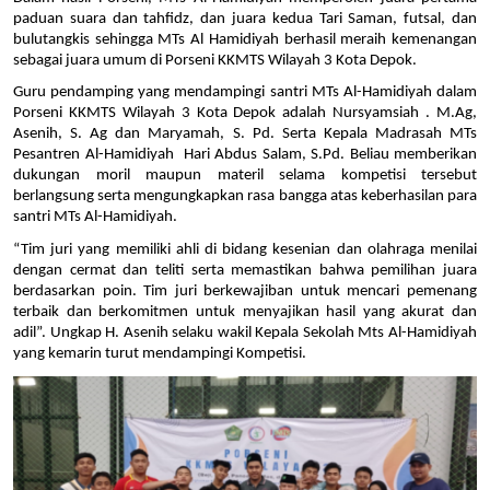
paduan suara dan tahfidz, dan juara kedua Tari Saman, futsal, dan 
bulutangkis sehingga MTs Al Hamidiyah berhasil meraih kemenangan 
sebagai juara umum di Porseni KKMTS Wilayah 3 Kota Depok.
Guru pendamping yang mendampingi santri MTs Al-Hamidiyah dalam 
Porseni KKMTS Wilayah 3 Kota Depok adalah Nursyamsiah . M.Ag, 
Asenih, S. Ag dan Maryamah, S. Pd. Serta Kepala Madrasah MTs 
Pesantren Al-Hamidiyah  Hari Abdus Salam, S.Pd. Beliau memberikan 
dukungan moril maupun materil selama kompetisi tersebut 
berlangsung serta mengungkapkan rasa bangga atas keberhasilan para 
santri MTs Al-Hamidiyah.
“Tim juri yang memiliki ahli di bidang kesenian dan olahraga menilai 
dengan cermat dan teliti serta memastikan bahwa pemilihan juara 
berdasarkan poin. Tim juri berkewajiban untuk mencari pemenang 
terbaik dan berkomitmen untuk menyajikan hasil yang akurat dan 
adil”. Ungkap H. Asenih selaku wakil Kepala Sekolah Mts Al-Hamidiyah 
yang kemarin turut mendampingi Kompetisi.