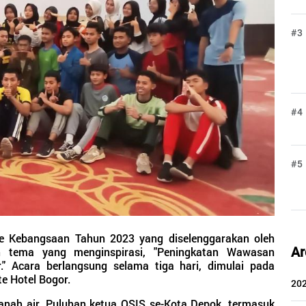
#3
#4
#5
e Kebangsaan Tahun 2023 yang diselenggarakan oleh
Ar
n tema yang menginspirasi, "Peningkatan Wawasan
" Acara berlangsung selama tiga hari, dimulai pada
te Hotel Bogor.
20
nah air, Puluhan ketua OSIS se-Kota Depok
, termasuk