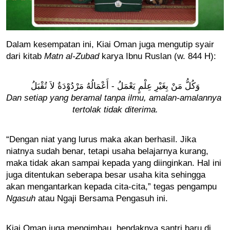
Dalam kesempatan ini, Kiai Oman juga mengutip syair 
dari kitab
 Matn al-Zubad
 karya Ibnu Ruslan (w. 844 H): 
وَكُلُّ مَنْ بِغَيْرِ عِلْمٍ يَعْمَلُ - أَعْمَالُهُ مَرْدُوْدَةٌ لاَ تُقْبَلُ
Dan setiap yang beramal tanpa ilmu, amalan-amalannya 
tertolak tidak diterima.
“Dengan niat yang lurus maka akan berhasil. Jika 
niatnya sudah benar, tetapi usaha belajarnya kurang, 
maka tidak akan sampai kepada yang diinginkan. Hal ini 
juga ditentukan seberapa besar usaha kita sehingga 
akan mengantarkan kepada cita-cita,” tegas pengampu 
Ngasuh 
atau Ngaji Bersama Pengasuh ini.
Kiai Oman juga mengimbau, hendaknya santri baru di 