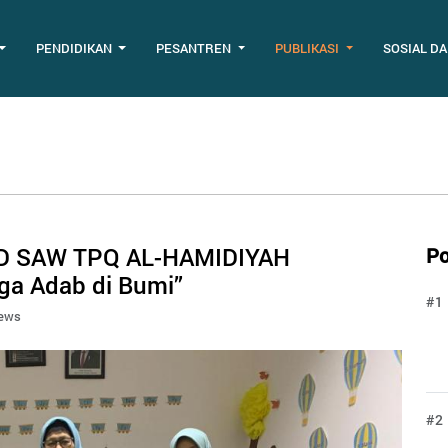
PENDIDIKAN
PESANTREN
PUBLIKASI
SOSIAL D
D SAW TPQ AL-HAMIDIYAH
Po
ga Adab di Bumi”
#1
iews
#2