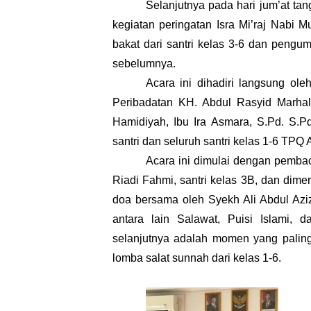
Selanjutnya pada hari jum’at ta
kegiatan peringatan Isra Mi’raj Nab
bakat dari santri kelas 3-6 dan pengu
sebelumnya. 
Acara ini dihadiri langsung ol
Peribadatan KH. Abdul Rasyid Marhal
Hamidiyah, Ibu Ira Asmara, S.Pd. S.P
santri dan seluruh santri kelas 1-6 TPQ
Acara ini dimulai dengan pemba
Riadi Fahmi, santri kelas 3B, dan dimer
doa bersama oleh Syekh Ali Abdul Aziz
antara lain Salawat, Puisi Islami, d
selanjutnya adalah momen yang paling
lomba salat sunnah dari kelas 1-6. 