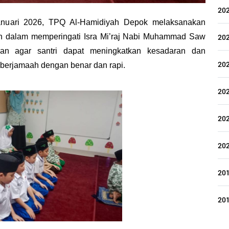
20
anuari 2026, TPQ Al-Hamidiyah Depok melaksanakan 
h dalam memperingati Isra Mi’raj Nabi Muhammad Saw 
20
an agar santri dapat meningkatkan kesadaran dan 
20
erjamaah dengan benar dan rapi.
20
20
20
20
20