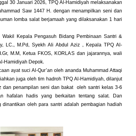
nggal 30 Januari 2026, TPQ Al-Hamidiyah melaksanakan 
i Muhammad Saw 1447 H. dengan menampilkan seni dan 
muman lomba salat berjamaah yang dilaksanakan 1 hari 
eh Wakil Kepala Pengasuh Bidang Pembinaan Santri & 
y, LC., M.Pd, Syekh Ali Abdul Aziz , Kepala TPQ Al-
d.Gr, M.M, Ketua FKOS, KORLAS dan jajarannya, wali 
 Al-Hamidiyah Depok.
caan ayat suci Al-Qur’an oleh ananda Muhammad Attaqi 
iahkan juga oleh tim hadroh TPQ Al-Hamidiyah, dilanjut 
 dan penampilan seni dan bakat  oleh santri kelas 3-6 
an hafalan hadis yang berkaitan tentang salat. Dan 
 dinantikan oleh para santri adalah pembagian hadiah 