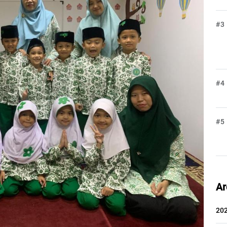
#3
#4
#5
Ar
20