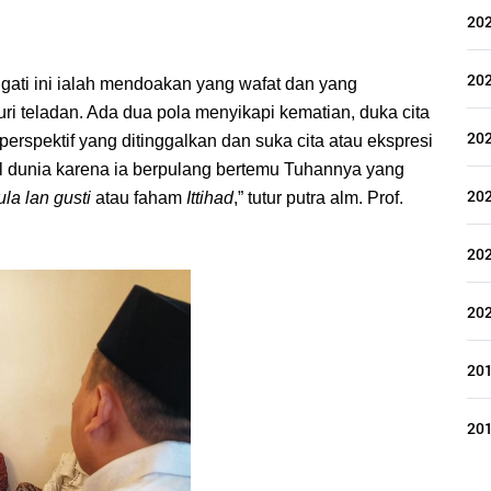
20
20
ti ini ialah mendoakan yang wafat dan yang 
uri teladan. Ada dua pola menyikapi kematian, duka cita 
20
rspektif yang ditinggalkan dan suka cita atau ekspresi 
l dunia karena ia berpulang bertemu Tuhannya yang 
20
a lan gusti 
atau faham 
Ittihad
,” tutur putra alm. Prof. 
20
20
20
20