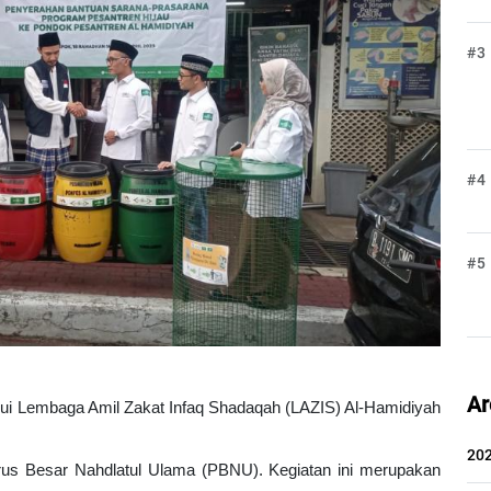
#3
#4
#5
Ar
i Lembaga Amil Zakat Infaq Shadaqah (LAZIS) Al-Hamidiyah 
20
s Besar Nahdlatul Ulama (PBNU). Kegiatan ini merupakan 