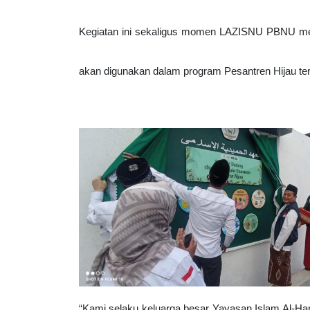
Kegiatan ini sekaligus momen 
LAZISNU PBNU 
me
akan digunakan dalam program Pesantren Hijau ter
“Kami selaku keluarga besar Yayasan Islam Al-H