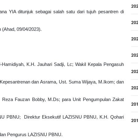
20
a YIA ditunjuk sebagai salah satu dari tujuh pesantren di 
20
n
 (Ahad, 09/04/2023).
20
20
l-Hamidiyah, K.H. Jauhari Sadji, Lc; Wakil Kepala Pengasuh 
20
a Kepesantrenan dan Asrama, Ust. Suma Wijaya, M.Ikom; dan 
20
Reza Fauzan Bobby, M.Ds; para Unit Pengumpulan Zakat 
20
NU PBNU;  Direktur Eksekutif LAZISNU PBNU, K.H. Qohari 
20
a dan Pengurus LAZISNU PBNU.