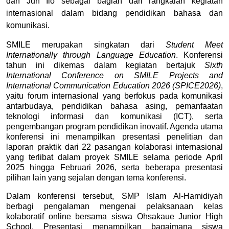
dan Jun Iio sebagai bagian dari rangkaian kegiatan
internasional dalam bidang pendidikan bahasa dan
komunikasi.
SMILE merupakan singkatan dari 
Student Meet 
Internationally through Language Education
. Konferensi 
tahun ini dikemas dalam kegiatan bertajuk 
Sixth 
International Conference on SMILE Projects and 
International Communication Education 2026 (SPICE2026)
, 
yaitu forum internasional yang berfokus pada komunikasi 
antarbudaya, pendidikan bahasa asing, pemanfaatan 
teknologi informasi dan komunikasi (ICT), serta 
pengembangan program pendidikan inovatif. Agenda utama 
konferensi ini menampilkan presentasi penelitian dan 
laporan praktik dari 22 pasangan kolaborasi internasional 
yang terlibat dalam proyek SMILE selama periode April 
2025 hingga Februari 2026, serta beberapa presentasi 
pilihan lain yang sejalan dengan tema konferensi.
Dalam konferensi tersebut, SMP Islam Al-Hamidiyah 
berbagi pengalaman mengenai pelaksanaan kelas 
kolaboratif online bersama siswa Ohsakaue Junior High 
School. Presentasi menampilkan bagaimana siswa 