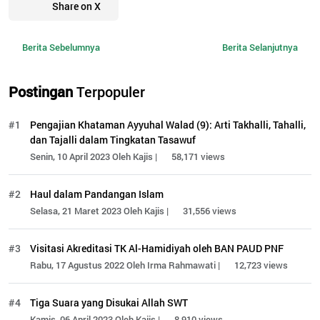
Share on X
Berita Sebelumnya
Berita Selanjutnya
Postingan
Terpopuler
#1
Pengajian Khataman Ayyuhal Walad (9): Arti Takhalli, Tahalli,
dan Tajalli dalam Tingkatan Tasawuf
Senin, 10 April 2023 Oleh Kajis |
58,171 views
#2
Haul dalam Pandangan Islam
Selasa, 21 Maret 2023 Oleh Kajis |
31,556 views
#3
Visitasi Akreditasi TK Al-Hamidiyah oleh BAN PAUD PNF
Rabu, 17 Agustus 2022 Oleh Irma Rahmawati |
12,723 views
#4
Tiga Suara yang Disukai Allah SWT
Kamis, 06 April 2023 Oleh Kajis |
8,910 views