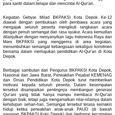
para santri dalam belajar dan mencintai Al-Qur'an.
Kegiatan Gebyar Milad BKPAKSI Kota Depok Ke-12 
diawali dengan pembukaan oleh pembawa acara yang 
mengajak seluruh peserta mengikuti rangkaian acara 
dengan penuh semangat dan rasa syukur. Acara kemudian 
dilanjutkan dengan menyanyikan lagu Indonesia Raya dan 
Mars BKPAKSI yang menggema di area kegiatan, 
menumbuhkan semangat kebangsaan sekaligus komitmen 
bersama dalam memajukan pendidikan Al-Qur'an di Kota 
Depok.
Berbagai sambutan dari Pengurus BKPAKSI Kota Depok, 
Nasional dan Jawa Barat, Perwakilan Pejabat KEMENAG 
dan Dinas Pendidikan Kota Depok turut memberikan 
motivasi kepada seluruh peserta. Dalam kesempatan 
tersebut disampaikan pentingnya membangun generasi 
Qur'ani yang tidak hanya mampu membaca Al-Qur'an 
dengan baik, tetapi juga mengamalkan nilai-nilainya dalam 
kehidupan sehari-hari. Semangat tersebut terasa semakin 
hidup ketika perwakilan anak-anak PAUD (di bawah 
naungan BKPAKSI Kota Depok) dari berbagai kecamatan 