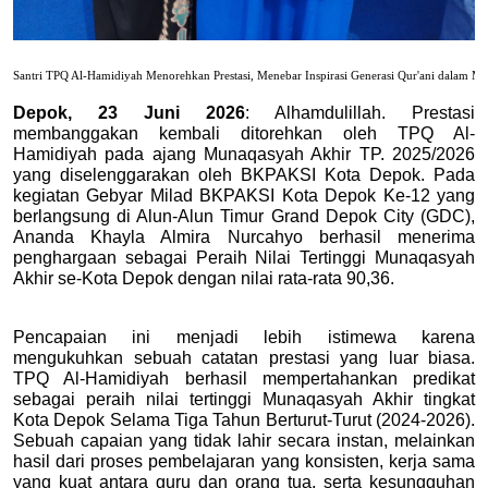
Santri TPQ Al-Hamidiyah Menorehkan Prestasi, Menebar Inspirasi Generasi Qur'ani dalam 
Depok, 23 Juni 2026
: Alhamdulillah. Prestasi 
membanggakan kembali ditorehkan oleh TPQ Al-
Hamidiyah pada ajang Munaqasyah Akhir TP. 2025/2026 
yang diselenggarakan oleh BKPAKSI Kota Depok. Pada 
kegiatan Gebyar Milad BKPAKSI Kota Depok Ke-12 yang 
berlangsung di Alun-Alun Timur Grand Depok City (GDC), 
Ananda Khayla Almira Nurcahyo berhasil menerima 
penghargaan sebagai Peraih Nilai Tertinggi Munaqasyah 
Akhir se-Kota Depok dengan nilai rata-rata 90,36.
Pencapaian ini menjadi lebih istimewa karena 
mengukuhkan sebuah catatan prestasi yang luar biasa. 
TPQ Al-Hamidiyah berhasil mempertahankan predikat 
sebagai peraih nilai tertinggi Munaqasyah Akhir tingkat 
Kota Depok Selama Tiga Tahun Berturut-Turut (2024-2026). 
Sebuah capaian yang tidak lahir secara instan, melainkan 
hasil dari proses pembelajaran yang konsisten, kerja sama 
yang kuat antara guru dan orang tua, serta kesungguhan 