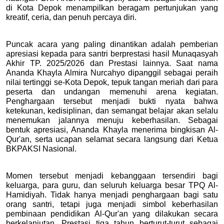
di Kota Depok menampilkan beragam pertunjukan yang 
kreatif, ceria, dan penuh percaya diri.
Puncak acara yang paling dinantikan adalah pemberian 
apresiasi kepada para santri berprestasi hasil Munaqasyah 
Akhir TP. 2025/2026 dan Prestasi lainnya. Saat nama 
Ananda Khayla Almira Nurcahyo dipanggil sebagai peraih 
nilai tertinggi se-Kota Depok, tepuk tangan meriah dari para 
peserta dan undangan memenuhi arena kegiatan. 
Penghargaan tersebut menjadi bukti nyata bahwa 
ketekunan, kedisiplinan, dan semangat belajar akan selalu 
menemukan jalannya menuju keberhasilan. Sebagai 
bentuk apresiasi, Ananda Khayla menerima bingkisan Al-
Qur'an, serta ucapan selamat secara langsung dari Ketua 
BKPAKSI Nasional. 
Momen tersebut menjadi kebanggaan tersendiri bagi 
keluarga, para guru, dan seluruh keluarga besar TPQ Al-
Hamidiyah. Tidak hanya menjadi penghargaan bagi satu 
orang santri, tetapi juga menjadi simbol keberhasilan 
pembinaan pendidikan Al-Qur'an yang dilakukan secara 
berkelanjutan. Prestasi tiga tahun berturut-turut sebagai 