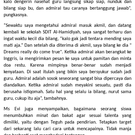
kalo dengerin nasehat guru langsung sikap siap, nunduk dan 
bilang siap bu, dan admiral tau caranya bertanggung jawab”, 
pungkasnya.
“Sewaktu saya mengetahui admiral masuk akmil, dan datang
kembali ke sekolah SDIT Al-Hamidiyah, saya sangat terharu dan
ingat waktu kecil dia bilang, “kalo gak jadi tentara mending saya
mati aja.” Dan setelah dia diterima di akmil, saya bilang ke dia "
Dreams really do come true". Ketika admiral akan berangkat ke
Inggris, ia mengirimkan pesan ke saya untuk pamitan dan minta
doa restu. Karena mimpinya benar-benar sudah menjadi
kenyataan. Di saat itulah yang bikin saya bersyukur sudah jadi
guru. Admiral adalah sosok seseorang sangat bisa dipercaya dan
diandalkan. Ketika admiral sudah meyakini sesuatu, pasti dia
berusaha istiqomah. Satu hal yang selalu ia bilang, nurut sama
guru, cukup itu aja”, tambahnya.
Ms Evi juga menyampaikan, bagaimana seorang siswa 
menumbuhkan minat dan bakat agar sesuai talenta yang 
dimiliki, yaitu dengan Teguh pada pendirian. Tetapkan target 
dari sekarang lalu cari cara untuk mencapainya. Tidak manja 